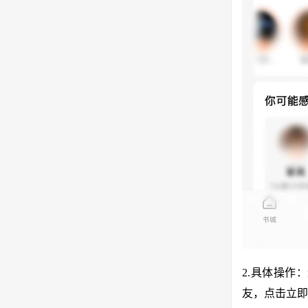
2.具体操作
友，点击立即