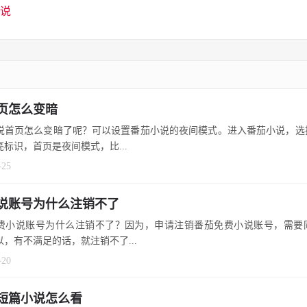
说
页怎么变暗
说首页怎么变暗了呢？可以设置番茄小说的夜间模式。进入番茄小说，选
亮标识，首页是夜间模式，比...
-25
说账号为什么注销不了
费小说账号为什么注销不了？因为，申请注销番茄免费小说账号，需要
以，有不满足的话，就注销不了...
-20
短篇小说怎么看