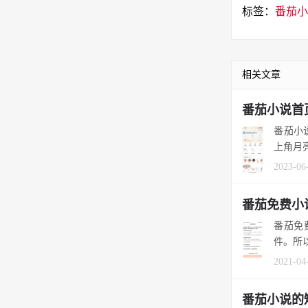
标签：
番茄小
相关文章
番茄小说首
番茄小
上角月
2023-06
番茄免费小
番茄免
件。所
2021-04
番茄小说的