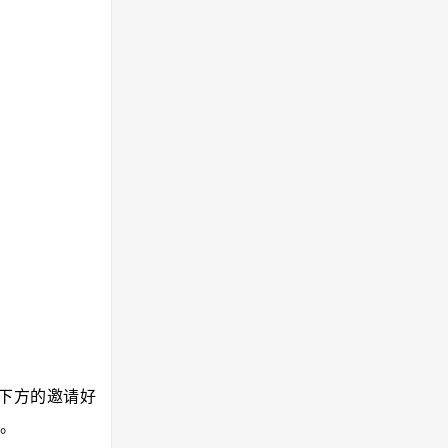
下方的邀请好
。