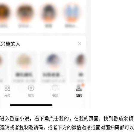
：进入番茄小说，右下角点击我的，在我的页面，找到番茄余额
邀请或者复制邀请码，或者下方的微信邀请或面对面扫码都可以