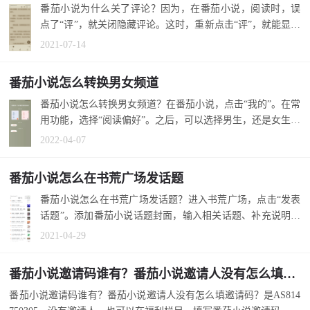
番茄小说为什么关了评论？因为，在番茄小说，阅读时，误
点了“评”，就关闭隐藏评论。这时，重新点击“评”，就能显示
评论了。 1....
2021-07-14
番茄小说怎么转换男女频道
番茄小说怎么转换男女频道？在番茄小说，点击“我的”。在常
用功能，选择“阅读偏好”。之后，可以选择男生，还是女生频
道，保存...
2022-04-07
番茄小说怎么在书荒广场发话题
番茄小说怎么在书荒广场发话题？进入书荒广场，点击“发表
话题”。添加番茄小说话题封面，输入相关话题、补充说明，
点击“发表”...
2021-04-29
番茄小说邀请码谁有？番茄小说邀请人没有怎么填邀请码？
番茄小说邀请码谁有？番茄小说邀请人没有怎么填邀请码？是AS814