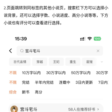
2.页面跳转到同标签的其他小说页，搜索栏下方可以选择小
说背景，还可以选择字数、小说进度、高分小说等等，下方
小说也有评分可以查看进行选择。