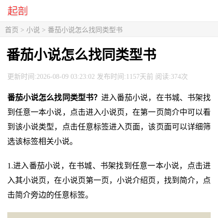
首页
>
小说
> 番茄小说怎么找同类型书
番茄小说怎么找同类型书
更新时间:2026-08-09 03:23:02 发布时间:1157天前 阅读:374次
番茄小说怎么找同类型书？
进入番茄小说，在书城、书架找
到任意一本小说，点击进入小说页，在第一页简介中可以看
到该小说类型，点击任意标签进入页面，该页面可以详细筛
选该标签相关小说。
1.进入番茄小说，在书城、书架找到任意一本小说，点击进
入其小说页，在小说页第一页，小说介绍页，找到简介，点
击简介旁边的任意标签。