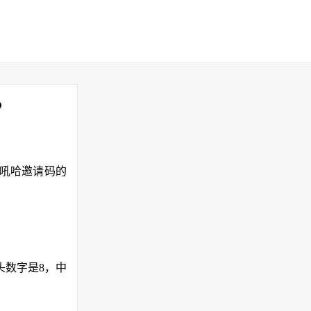
？
写吼哈邀请码的
头数字是8，中