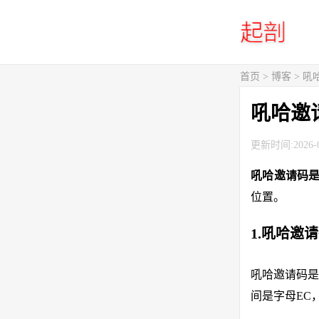
首页
>
博客
> 
吼哈邀
更新时间:2026-0
吼哈邀请码
位置。
1.吼哈邀
吼哈邀请码是
间是字母EC