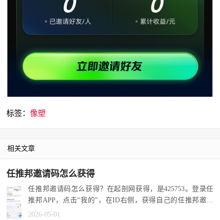
标签：
像塑
相关文章
任推邦邀请码怎么获得
任推邦邀请码怎么获得？在起剖网获得，是425753。登录任
推邦APP，点击“我的”，在ID右侧，获得自己的任推邦邀请
码。 1.没有注...
2026-05-01