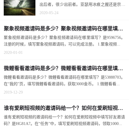
出后者，很少出前者。亚瑟用冰痕之握还是宗师
之力？根据统计，前者出的比较多。...
2020-05-24
聚象视频邀请码是多少？聚象视频邀请码在哪里填写？
聚象视频邀请码是多少？聚象视频邀请码在哪里填写？是9596756。
注册的时候，填写聚象视频邀请码，可以完成注册。 1.聚象视频...
2020-01-01
微鲤看看邀请码是多少？微鲤看看邀请码在哪里填写？
微鲤看看邀请码是多少？微鲤看看邀请码在哪里填写？是53888703。
在“我的”页，填写微鲤看看邀请码，获取3000金币。 1.微鲤看看...
2019-12-29
谁有爱刷短视频的邀请码给一个？如何在爱刷短视频中填写好友邀请码？
谁有爱刷短视频的邀请码给一个？如何在爱刷短视频中填写好友邀请
码？是HG81A7。在“任务”中，填写爱刷短视频邀请码，领取1000...