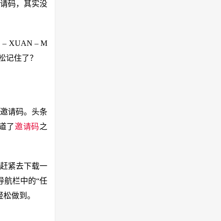
请码，其实没
UAN – M
松记住了？
写邀请码。头条
道了
邀请码
之
赶紧去下载一
导航栏中的“任
轻松做到。