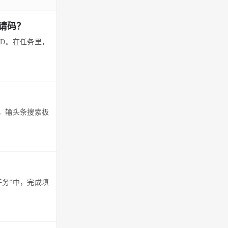
请码？
MD。在任务里，
中，输头条搜索极
任务”中，完成填