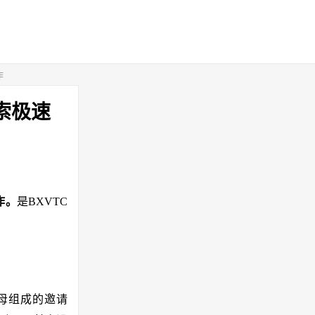
作
索极速
作。
是BXVTC
母组成的邀请