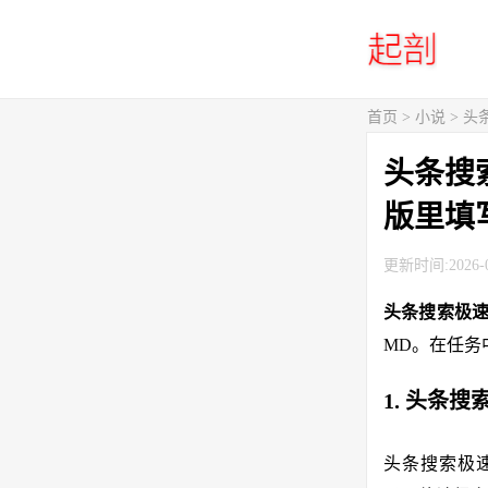
首页
>
小说
> 
头条搜
版里填
更新时间:2026-0
头条搜索极
MD。在任务
1. 头条
头条搜索极速