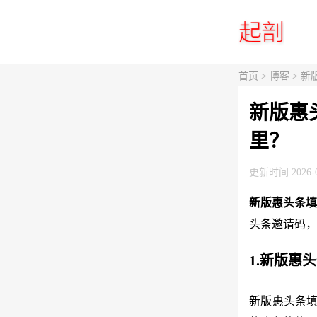
首页
>
博客
> 
新版惠
里？
更新时间:2026-0
新版惠头条
头条邀请码，
1.新版惠
新版惠头条填