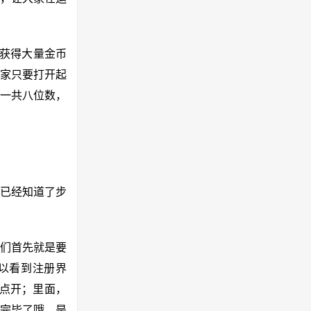
够获得大量金币
家只要打开起
。一共八位数，
们已经知道了步
们首先就是要
以看到注册界
，点开；里面，
写完毕了哦，是