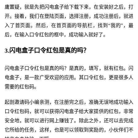
庸置疑，就是先把闪电盒子给下载下来，在安装好之后，打
开。接着，我们在登陆页面，选择注册，成功注册后，就进
入了首页面。然后，在首页面的导航栏，找到“我的”，最
后，在输入口令红包的框中，成功输入就好了。
3.闪电盒子口令红包是真的吗？
闪电盒子口令红包是真的吗？是真的，填写，就有红包。闪
电盒子，是一款广受欢迎的应用。其口令红包，更是很多人
需要的红包码。
起剖邀请码小编亲测，在注册完之后，准确无误地成功输入
口令红包码，就可以获得闪电盒子给大家提供的红包，非常
安全地，就可以进行网上赚钱了。除此之外，还可以去完成
它所给的任务，这样，也是可以领取到奖励的，小伙伴们不