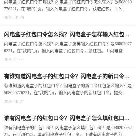
闪电盒子红包口令在哪找？闪电盒子的红包口令怎么输入？是508020
776221。在“我的”页，输入闪电盒子红包口令，获取红包。 1.闪...
2019-10-29
闪电盒子红包口令怎么找？闪电盒子怎样输入红包口令？
闪电盒子红包口令怎么找？闪电盒子怎样输入红包口令？是50802077
6221。在“我的”页，输入闪电盒子红包口令，领红包。 1.闪电盒...
2019-11-02
有谁知道闪电盒子的红包口令？闪电盒子的新口令红包怎么输入？
有谁知道闪电盒子的红包口令？闪电盒子的新口令红包怎么输入？是
508020776221。在“我的”页，输入闪电盒子的新红包口令，提交...
2019-10-27
谁有闪电盒子的红包口令？闪电盒子怎么填红包口令？
谁有闪电盒子的红包口令？闪电盒子怎么填红包口令？是5080207762
21。在“我的”页，填写闪电盒子红包口令。 1.谁有闪电盒子的红...