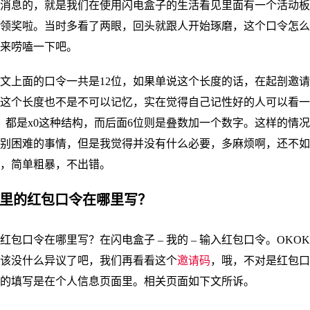
消息的，就是我们在使用闪电盒子的生活看见里面有一个活动板
领奖啦。当时多看了两眼，回头就跟人开始琢磨，这个口令怎么
来唠嗑一下吧。
文上面的口令一共是12位，如果单说这个长度的话，在起剖邀
这个长度也不是不可以记忆，实在觉得自己记性好的人可以看一
，都是x0这种结构，而后面6位则是叠数加一个数字。这样的情
别困难的事情，但是我觉得并没有什么必要，多麻烦啊，还不如
，简单粗暴，不出错。
子里的红包口令在哪里写？
红包口令在哪里写？在闪电盒子 – 我的 – 输入红包口令。OKO
该没什么异议了吧，我们再看看这个
邀请码
，哦，不对是红包口
的填写是在个人信息页面里。相关页面如下文所诉。