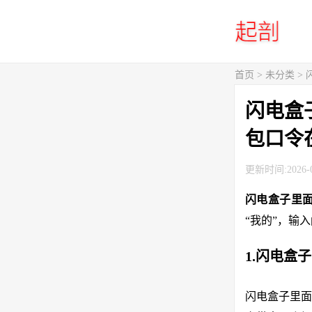
首页
> 未分类 
闪电盒
包口令
更新时间:2026-0
闪电盒子里
“我的”，输
1.闪电盒
闪电盒子里面