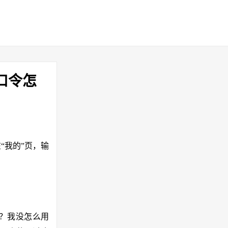
口令怎
。在“我的”页，输
吗？我没怎么用