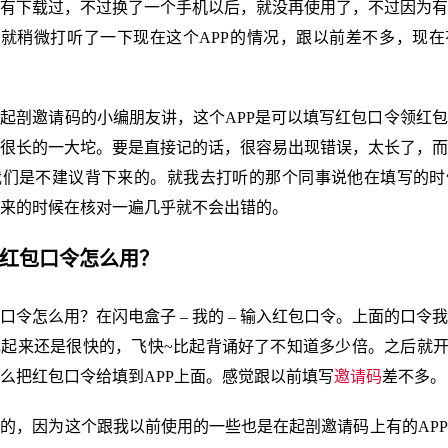
有下载过，不过换了一个手机以后，就没再使用了，不过因为有
也就稍微打听了一下现在这个APP的情况，跟以前差不多，现
起剖邀请码的小编朋友讲，这个APP是可以填写红包口令领红
很长的一大坨。要是直接记的话，很容易出现错误，太长了，而
我们是不建议背下来的。就我去打听的那个同事说他在填写的时
来的时候在核对一遍几乎就不会出错的。
子红包口令怎么用？
口令怎么用？在闪电盒子 – 我的 – 输入红包口令。上面的口令
起来还是很快的，飞快~比起背诵好了不知道多少倍。之后就开
么把红包口令给填到APP上面。感觉跟以前填写
邀请码
差不多。
的，因为这个跟我以前使用的一些也是在起剖邀请码上有的AP