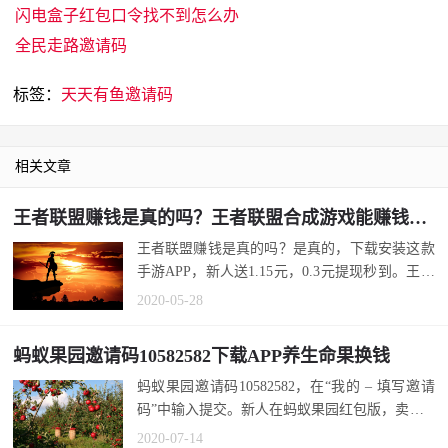
闪电盒子红包口令找不到怎么办
全民走路邀请码
标签：
天天有鱼邀请码
相关文章
王者联盟赚钱是真的吗？王者联盟合成游戏能赚钱吗？
王者联盟赚钱是真的吗？是真的，下载安装这款
手游APP，新人送1.15元，0.3元提现秒到。王者
联盟合成游戏能赚钱吗？能，合成英...
2020-05-28
蚂蚁果园邀请码10582582下载APP养生命果换钱
蚂蚁果园邀请码10582582，在“我的 – 填写邀请
码”中输入提交。新人在蚂蚁果园红包版，卖出0.
12个生命果，微信秒到0.3元...
2020-07-14