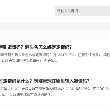
得到邀请码？趣头条怎么绑定邀请码？
邀请码？趣头条怎么绑定邀请码？是A874710733。在新手任务里，绑
 1. 趣头条如何得到邀请码？ 趣头条...
方邀请码是什么？玩赚星球在哪里输入邀请码？
请码是什么？玩赚星球在哪里输入邀请码？是A6448541969。在“我的”
5元。 1. 玩赚星球官方邀请码是什...