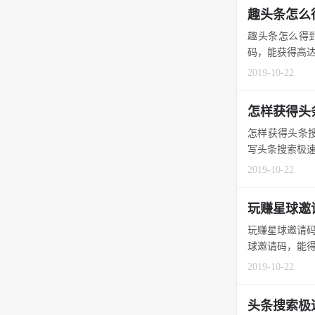
趣头条怎么
趣头条怎么得到
码，能获得高达5
2019-10-22
怎样获得头
怎样获得头条搜
写头条搜索极速版
2019-10-22
玩赚星球邀
玩赚星球邀请码
球邀请码，能得到
2019-10-22
头条搜索极