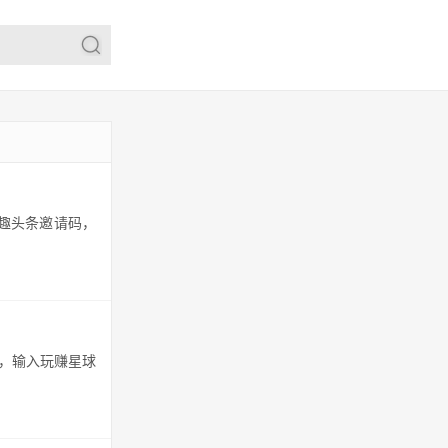
定趣头条邀请码，
页，输入玩赚星球