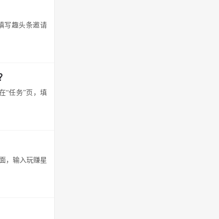
，填写趣头条邀请
？
在“任务”页，填
页面，输入玩赚星