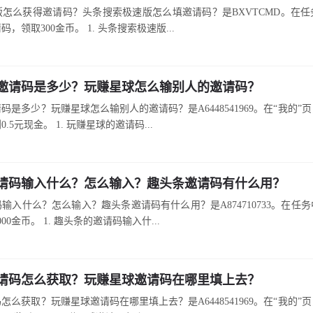
怎么获得邀请码？头条搜索极速版怎么填邀请码？是BXVTCMD。在
，领取300金币。 1. 头条搜索极速版...
邀请码是多少？玩赚星球怎么输别人的邀请码？
码是多少？玩赚星球怎么输别人的邀请码？是A6448541969。在“我的”
.5元现金。 1. 玩赚星球的邀请码...
请码输入什么？怎么输入？趣头条邀请码有什么用？
输入什么？怎么输入？趣头条邀请码有什么用？是A874710733。在任
00金币。 1. 趣头条的邀请码输入什...
请码怎么获取？玩赚星球邀请码在哪里填上去？
怎么获取？玩赚星球邀请码在哪里填上去？是A6448541969。在“我的”