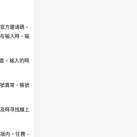
官方邀请碼，
在输入時，输
查。输入的時
號異常，帳號
及時寻找線上
版内，任務 –