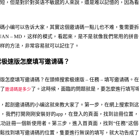
短，但是對於對英语不敏感的人來說，還是难以記憶的，因為看
碼小编可以告诉大家，其實这個邀请碼一點儿也不难，隻需要拆
 XUAN – MD，这样的模式，看起來，是不是就像我們常用的拼
样的方法，非常容易就可以記住了。
搜索极速版怎麼填写邀请碼？
版怎麼填写邀请碼？在頭條搜索极速版 – 任務 – 填写邀请碼。
了
了。这時候，面臨的問题就是，要怎麼進行填写
邀请碼是多少
，起剖邀请碼的小编这就來教大家了。第一步，在網上搜索到这
，我們打開刚刚安裝好的app，在登入的頁面，找到註冊位置
功註冊一個新使用者。第三步，進入首頁面，找到“任務”这個
鬆找到填写邀请碼的位置，隻要進行無误的填写，就大功告成了