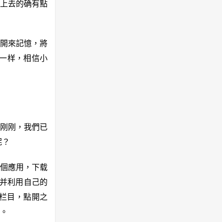
上去的确有點
開來記憶，將
音一样，相信小
在刚刚，我們已
呢？
個應用，下载
，并利用自己的
栏目，點開之
。