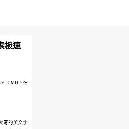
索极速
XVTCMD。在
大写的英文字