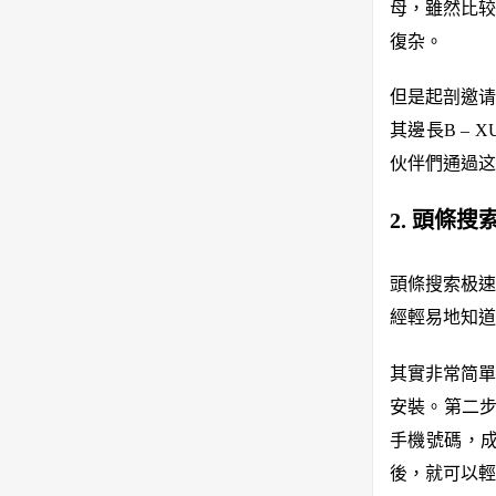
母，雖然比较
復杂。
但是起剖邀请
其邊長B –
伙伴們通過这
2. 頭條
頭條搜索极速
經輕易地知道
其實非常简單
安裝。第二步
手機號碼，成
後，就可以輕