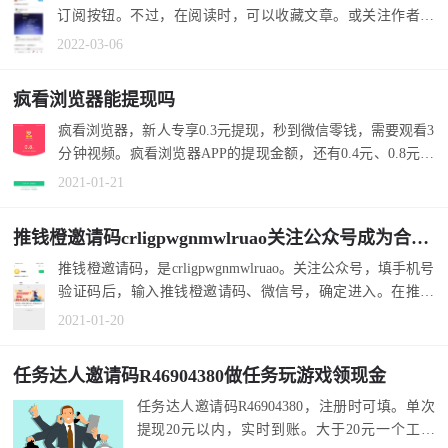
订阅按钮。不过，在阅读时，可以收藏文章。或关注作者，
相当于订阅...
2022-03-06
疯看浏览器能提现吗
疯看浏览器，新人专享0.3元提现，秒到微信零钱，需要观看3
分钟视频。疯看浏览器APP的提现金额，还有0.4元、0.8元、
3元、10元...
2021-01-21
推钱橙邀请码crligpwgnmwlruao关注公众号成为合伙人推广
推钱橙邀请码，是crligpwgnmwlruao。关注公众号，填手机号
验证码后，输入推钱橙邀请码、微信号，确定进入。在推钱
橙，招募合...
2021-01-20
任务达人邀请码R46904380做任务玩游戏领现金
任务达人邀请码R46904380，注册时可填。单次
提现20元以内，实时到账。大于20元一个工作