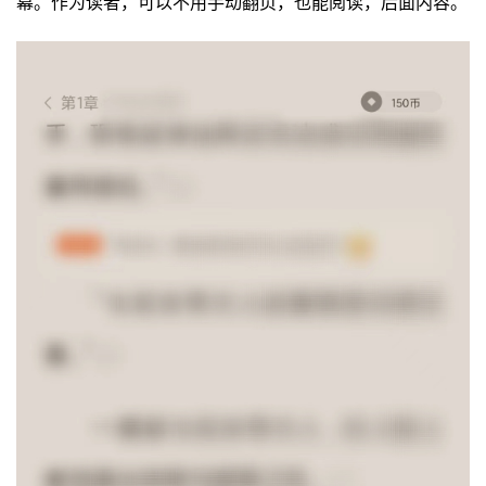
幕。作为读者，可以不用手动翻页，也能阅读，后面内容。