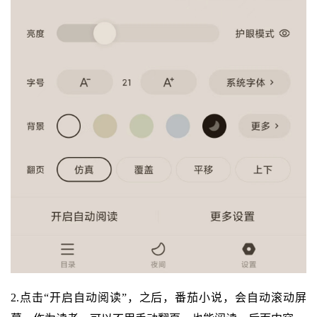
2.点击“开启自动阅读”，之后，番茄小说，会自动滚动屏