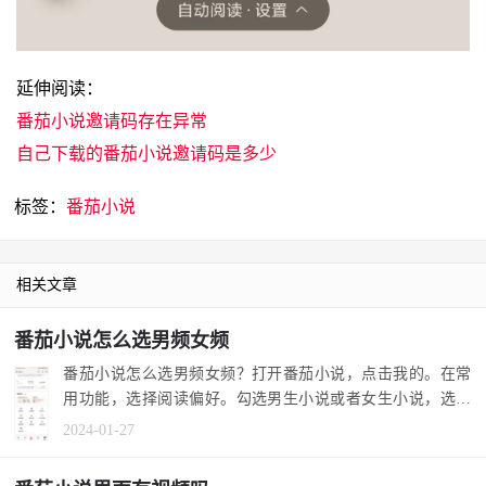
延伸阅读：
番茄小说邀请码存在异常
自己下载的番茄小说邀请码是多少
标签：
番茄小说
相关文章
番茄小说怎么选男频女频
番茄小说怎么选男频女频？打开番茄小说，点击我的。在常
用功能，选择阅读偏好。勾选男生小说或者女生小说，选择
保存。 1.在番...
2024-01-27