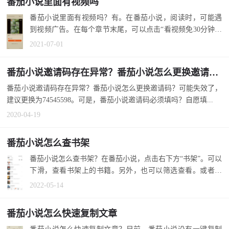
番茄小说里面有视频吗
番茄小说里面有视频吗？有。在番茄小说，阅读时，可能遇
到视频广告。在每个章节末尾，可以点击“看视频免30分钟广
告”。 1.在番...
2021-07-01
番茄小说邀请码存在异常？番茄小说怎么更换邀请码？
番茄小说邀请码存在异常？番茄小说怎么更换邀请码？可能失效了，
建议更换为74545598。可是，番茄小说邀请码必须填吗？自愿填...
2020-04-19
番茄小说怎么查书架
番茄小说怎么查书架？在番茄小说，点击右下方“书架”。可以
下滑，查看书架上的书籍。另外，也可以筛选查看。或者，
编辑勾选删...
2022-05-14
番茄小说怎么快速复制文章