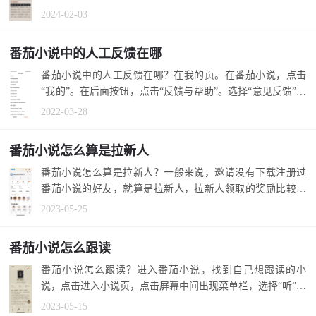
开番茄小说，...
2024-02-03
番茄小说中的人工反馈在哪
番茄小说中的人工反馈在哪？在我的页。在番茄小说，点击
“我的”。在后面按钮，点击“反馈与帮助”。选择“意见反馈”，
叙述提交。 ...
2022-03-28
番茄小说怎么算是拉新人
番茄小说怎么算是拉新人？一般来说，邀请没有下载注册过
番茄小说的好友，就算是拉新人，拉新人领取的奖励比较多
一些，具体步...
2023-05-25
番茄小说怎么跟读
番茄小说怎么跟读？进入番茄小说，找到自己想跟读的小
说，点击进入小说页，点击屏幕中间出现菜单栏，选择“听”，
选择边听边读...
2023-05-15