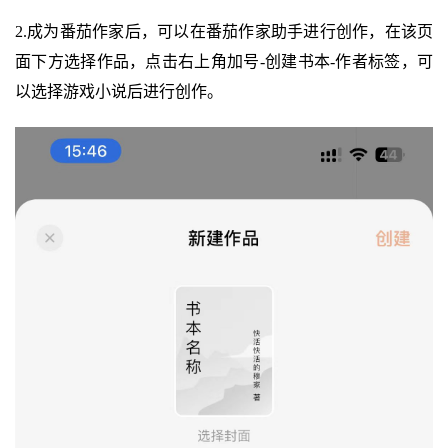
2.成为番茄作家后，可以在番茄作家助手进行创作，在该页
面下方选择作品，点击右上角加号-创建书本-作者标签，可
以选择游戏小说后进行创作。