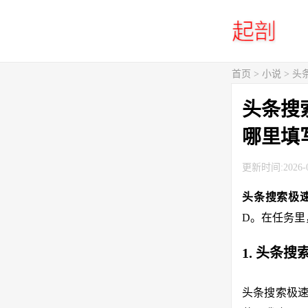
首页
>
小说
> 
头条搜
哪里填
更新时间:2026-0
头条搜索极
D。在任务里
1. 头条
头条搜索极速