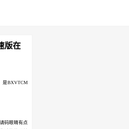
速版在
？
是BXVTCM
邀请码眼睛有点