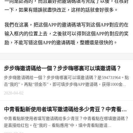
一向是認為的，而且最好把邀请碼填写完成了以後，在核對
一下，如果有錯誤就盡快改正，这样的話就會好很多。
我們在这裏，把这個APP的邀请碼填写到这個APP對应的在
输入框内的位置上去，之後就可以得到这個APP的對应的奖
励，不能写错这個APP的邀请碼哦，整體還是很快的。
步步嗨邀请碼给一個？步步嗨哪裏可以填邀请碼？
步步嗨邀请碼给一個？步步嗨哪裏可以填邀请碼？是594731964。點
击“我的”，再點“领金币”，即可填步步嗨APP邀请碼，获得1000金...
2020-04-02
中青看點新使用者填写邀请碼给多少青豆？中青看點在哪填邀请碼？
中青看點新使用者填写邀请碼给多少青豆？中青看點在哪填邀请碼？
是直接给红包。在“我的 – 看點應用”中，填中青看點邀请...