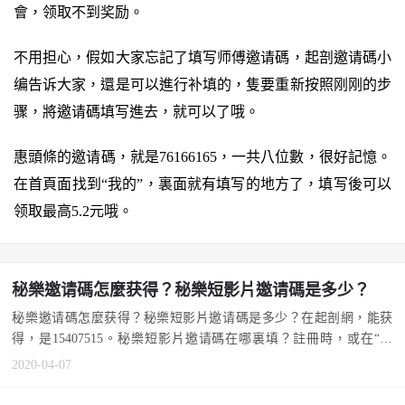
會，领取不到奖励。
不用担心，假如大家忘記了填写师傅邀请碼，起剖邀请碼小
编告诉大家，還是可以進行补填的，隻要重新按照刚刚的步
骤，將邀请碼填写進去，就可以了哦。
惠頭條的邀请碼，就是76166165，一共八位數，很好記憶。
在首頁面找到“我的”，裏面就有填写的地方了，填写後可以
领取最高5.2元哦。
秘樂邀请碼怎麼获得？秘樂短影片邀请碼是多少？
秘樂邀请碼怎麼获得？秘樂短影片邀请碼是多少？在起剖網，能获
得，是15407515。秘樂短影片邀请碼在哪裏填？註冊時，或在“設
定...
2020-04-07