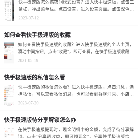
快手极速版怎么搞夜间模式设置？进入快手极速版，点击三
条杠，弹出菜单栏。点击设置，进入设置页面。点击深色模
式，进入该页...
2023-07-12
如何查看快手极速版的收藏
如何查看快手极速版的收藏？进入快手极速版的个人主页，
滑动中间按钮。点击“收藏”，即可查看，在快手极速版收藏过
的视频。 1....
2021-05-19
快手极速版的私信怎么看
快手极速版的私信怎么看？进入快手极速版，点击消息，选
择私信，可以查看私信消息，也可以看到群聊消息、小店客
服。私信一栏...
2023-07-20
快手极速版待分享解锁怎么办
在快手极速版提现时，现金明细中的金额，变成了待分享解
锁。点击“分享晒收益，即可领现金”，分享快手极速版给好