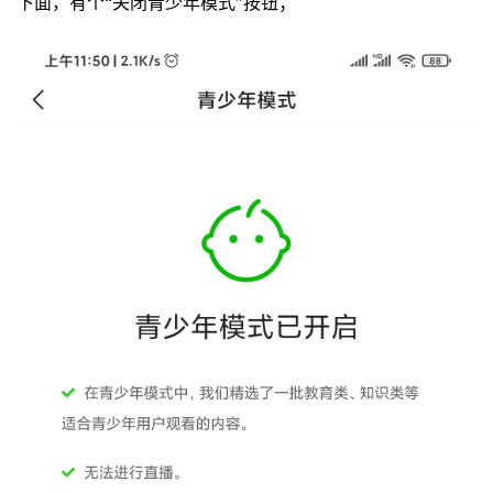
下面，有个“关闭青少年模式”按钮；