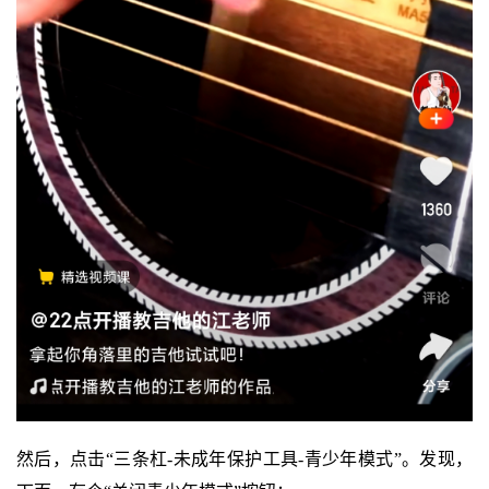
然后，点击“三条杠-未成年保护工具-青少年模式”。发现，