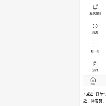
2.点击“订
款、待发货、