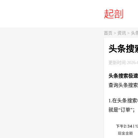
首页
>
资讯
> 
头条搜
更新时间:2026-0
头条搜索极
查询头条搜索
1.在头条搜
就是“订单”；